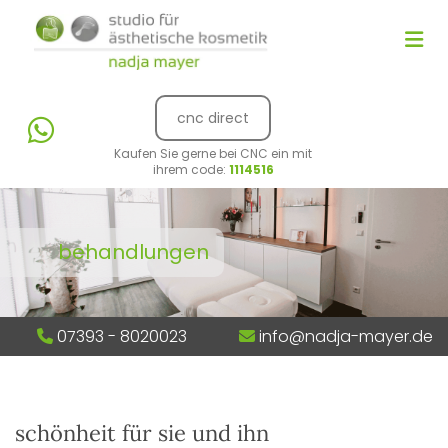
Zum Inhalt springen
cnc direct
Kaufen Sie gerne bei CNC ein mit
ihrem code:
1114516
behandlungen
07393 - 8020023
info@nadja-mayer.de


schönheit für sie und ihn