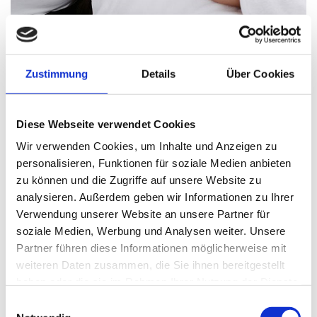
preis: 135,00 €/h
Zustimmung
Details
Über Cookies
Gönnen Sie sich eine Auszeit und entdecken
Sie die transformative Kraft des Sculptural
Face Lifting™ in unserem Studio in
Diese Webseite verwendet Cookies
Munderkingen! Nach intensiver Ausbildung
Wir verwenden Cookies, um Inhalte und Anzeigen zu
und Zertifizierung durch die International
personalisieren, Funktionen für soziale Medien anbieten
zu können und die Zugriffe auf unsere Website zu
Sculptural Face Lifting™ Academy sind wir
analysieren. Außerdem geben wir Informationen zu Ihrer
stolz, Ihnen diese weltweit anerkannte und
Verwendung unserer Website an unsere Partner für
revolutionäre Technik anbieten zu können.
soziale Medien, Werbung und Analysen weiter. Unsere
Partner führen diese Informationen möglicherweise mit
weiteren Daten zusammen, die Sie ihnen bereitgestellt
Was ist Sculptural Face Lifting™?
haben oder die sie im Rahmen Ihrer Nutzung der Dienste
gesammelt haben.
Einwilligungsauswahl
Entwickelt von Yakov Gershkovich, ist die