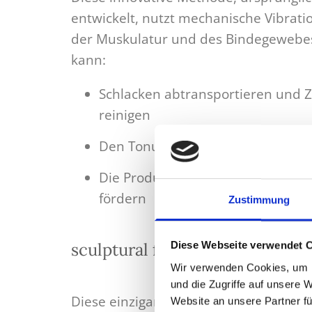
entwickelt, nutzt mechanische Vibrati
der Muskulatur und des Bindegewebe
kann:
Schlacken abtransportieren und
reinigen
Den Tonus und die Funktion der 
Die Produktion von Kollagen, Ela
fördern
Zustimmung
sculptural face lifting™ nach 
Diese Webseite verwendet 
Wir verwenden Cookies, um I
und die Zugriffe auf unsere 
Diese einzigartige Massage-Technik, e
Website an unsere Partner fü