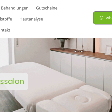
Behandlungen
Gutscheine
wh
lstoffe
Hautanalyse
ntakt
ssalon