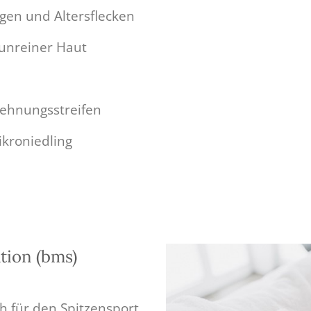
en und Altersflecken
unreiner Haut
Dehnungsstreifen
kroniedling
tion (bms)
h für den Spitzensport