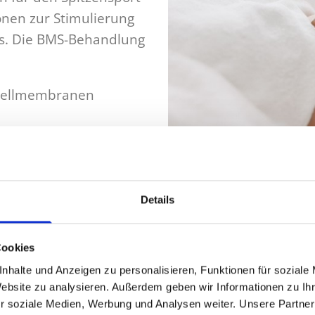
onen zur Stimulierung
s. Die BMS-Behandlung
 Zellmembranen
Muskeln verbessern
stin und Hyaluronsäure
Details
yakov gershkovich
Cookies
nhalte und Anzeigen zu personalisieren, Funktionen für soziale
Website zu analysieren. Außerdem geben wir Informationen zu I
ntwickelt von Yakov
r soziale Medien, Werbung und Analysen weiter. Unsere Partner