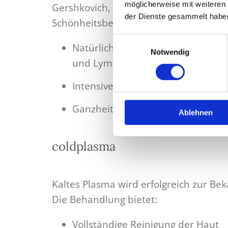
möglicherweise mit weiteren
Gershkovich, bietet eine natürliche Alt
der Dienste gesammelt habe
Schönheitsbehandlungen. Die Anwend
Einwilligungsauswahl
Natürliche Verjüngung durch ver
Notwendig
und Lymphdrainage
Intensive Tiefenentspannung dur
Ganzheitliches Wohlbefinden und 
Ablehnen
coldplasma
Kaltes Plasma wird erfolgreich zur 
Die Behandlung bietet:
Vollständige Reinigung der Haut