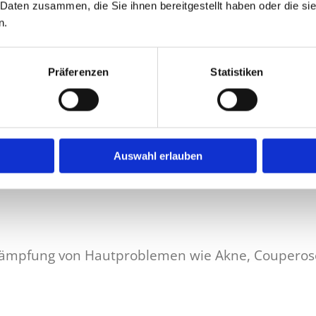
 Daten zusammen, die Sie ihnen bereitgestellt haben oder die s
ernative zu invasiven
n.
ung fördert:
besserte Durchblutung
Präferenzen
Statistiken
ch Buccal-Massage
sichtbare Ergebnisse
Auswahl erlauben
Bekämpfung von Hautproblemen wie Akne, Couperos